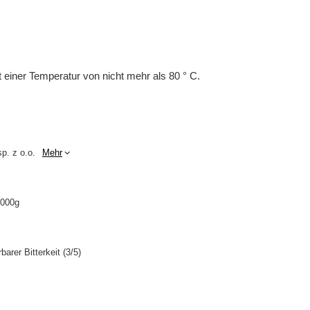
 einer Temperatur von nicht mehr als 80 ° C.
p. z o.o.
Mehr
1000g
rer Bitterkeit (3/5)