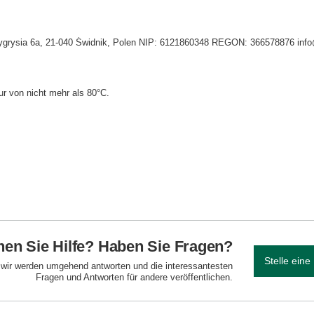
. Tygrysia 6a, 21-040 Świdnik, Polen NIP: 6121860348 REGON: 366578876 inf
r von nicht mehr als 80°C.
en Sie Hilfe? Haben Sie Fragen?
Stelle eine
d wir werden umgehend antworten und die interessantesten
Fragen und Antworten für andere veröffentlichen.