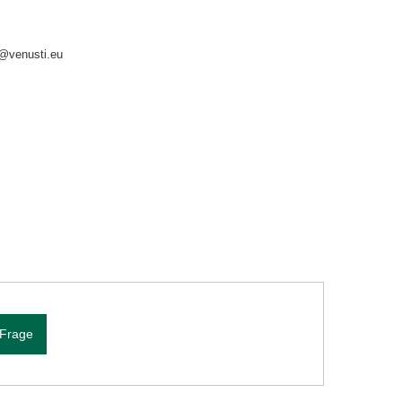
o@venusti.eu
 Frage