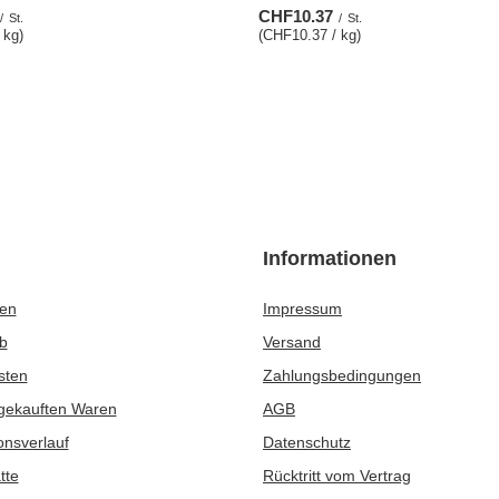
CHF10.37
/
St.
/
St.
 kg)
(CHF10.37 / kg)
Informationen
ren
Impressum
b
Versand
sten
Zahlungsbedingungen
 gekauften Waren
AGB
onsverlauf
Datenschutz
tte
Rücktritt vom Vertrag