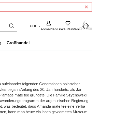
CHF
Anmelden
Einkaufslisten
CHF0.00
g
Großhandel
n aufeinander folgenden Generationen polnischer
Alles begann Anfang des 20. Jahrhunderts, als Jan
Plantage mate tee gründete. Die Familie Szychowski
 Auswanderungsprogramm der argentinischen Regierung
t, was bedeutet, dass Amanda mate tee eine Yerba
s lebten, kann man heute ein ihnen gewidmetes Museum