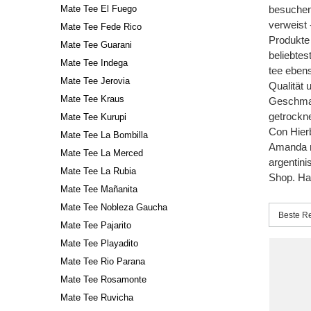
Mate Tee El Fuego
besuchen
verweist 
Mate Tee Fede Rico
Produkte 
Mate Tee Guarani
beliebtes
Mate Tee Indega
tee eben
Mate Tee Jerovia
Qualität
Mate Tee Kraus
Geschmac
getrockne
Mate Tee Kurupi
Con Hier
Mate Tee La Bombilla
Amanda ma
Mate Tee La Merced
argentini
Mate Tee La Rubia
Shop. Ha
Mate Tee Mañanita
Mate Tee Nobleza Gaucha
Sortieru
Beste R
Mate Tee Pajarito
Mate Tee Playadito
Mate Tee Rio Parana
Mate Tee Rosamonte
Mate Tee Ruvicha