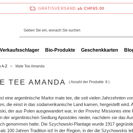
GRATISVERSAND
ab CHF65.00
Verkaufsschlager
Bio-Produkte
Geschenkkarten
Blo
e A-Z
Mate Tee Amanda
E TEE AMANDA
( Anzahl der Produkte:
8
)
t eine argentinische Marke mate tee, die seit vielen Jahrzehnten vo
n, die einst in das südamerikanische Land kamen, hergestellt wird. 
ki, der aus Polen ausgewandert war, in der Provinz Missiones eine 
h in der argentinischen Siedlung Apostoles nieder, nachdem sie das
uch genommen hatte. Die Szychowski-Plantage wurde 1917 gegründe
als 100 Jahren Tradition ist! In der Region, in der die Szychowski