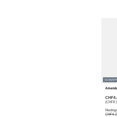
SCHNÄP
Amanda 
CHF4.
(CHF8.9
Niedrig
CHF4.2