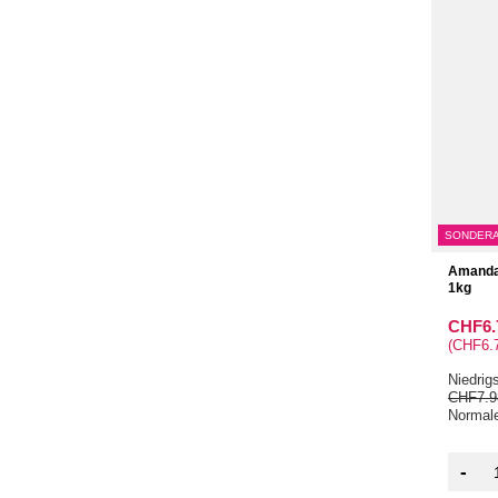
SONDER
Amanda 
1kg
CHF6.
(CHF6.7
Niedrig
CHF7.9
Normale
-