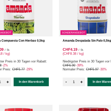
ANGEBOT
SONDERANGEBOT
 Compuesta Con Hierbas 0,5kg
Amanda Despalada Sin Palo 0,5kg
09
CHF4.19
/
St.
/
St.
8 / kg
)
(CHF8.38 / kg
)
ster Preis in 30 Tagen vor Rabatt:
Niedrigster Preis in 30 Tagen vor 
8
-2%
CHF6.90
-39%
r Preis:
CHF5.77
-29%
Normaler Preis:
CHF5.97
-30%
-
+
+
In den Warenkorb
In den Ware