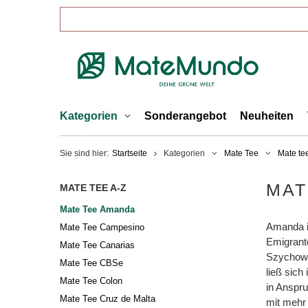
Kategorien
Sonderangebot
Neuheiten
Sie sind hier:
Startseite
Kategorien
Mate Tee
Mate te
MAT
MATE TEE A-Z
Mate Tee Amanda
Amanda is
Mate Tee Campesino
Emigrante
Mate Tee Canarias
Szychows
Mate Tee CBSe
ließ sic
Mate Tee Colon
in Anspr
Mate Tee Cruz de Malta
mit mehr 