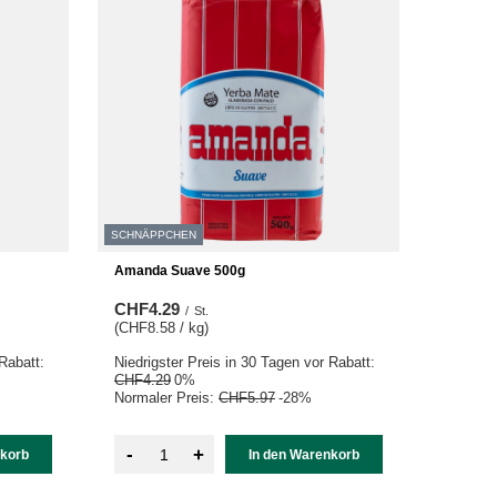
SCHNÄPPCHEN
Amanda Suave 500g
CHF4.29
/
St.
(CHF8.58 / kg
)
Rabatt:
Niedrigster Preis in 30 Tagen vor Rabatt:
CHF4.29
0%
Normaler Preis:
CHF5.97
-28%
-
+
nkorb
In den Warenkorb