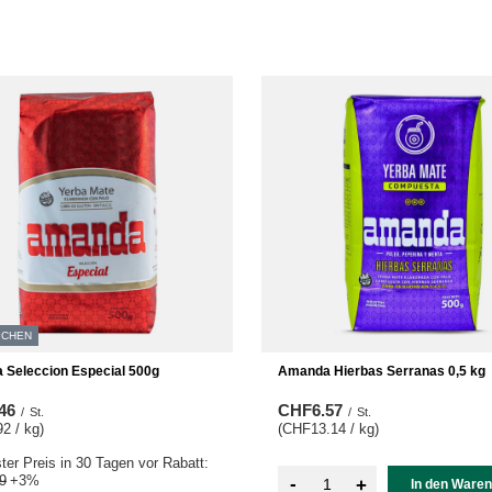
PCHEN
Seleccion Especial 500g
Amanda Hierbas Serranas 0,5 kg
46
CHF6.57
/
St.
/
St.
2 / kg
)
(CHF13.14 / kg
)
ster Preis in 30 Tagen vor Rabatt:
9
+3%
-
+
In den Ware