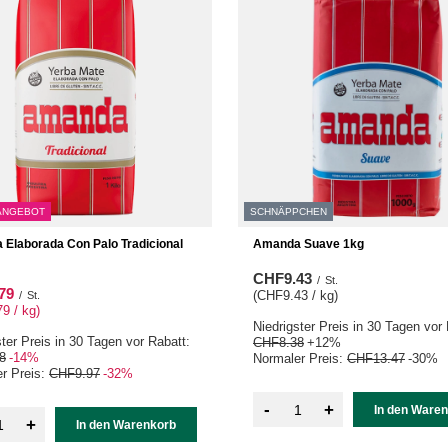
ANGEBOT
SCHNÄPPCHEN
Elaborada Con Palo Tradicional
Amanda Suave 1kg
CHF9.43
/
St.
79
(CHF9.43 / kg
)
/
St.
9 / kg
)
Niedrigster Preis in 30 Tagen vor 
ster Preis in 30 Tagen vor Rabatt:
CHF8.38
+12%
8
-14%
Normaler Preis:
CHF13.47
-30%
r Preis:
CHF9.97
-32%
-
+
In den Ware
+
In den Warenkorb