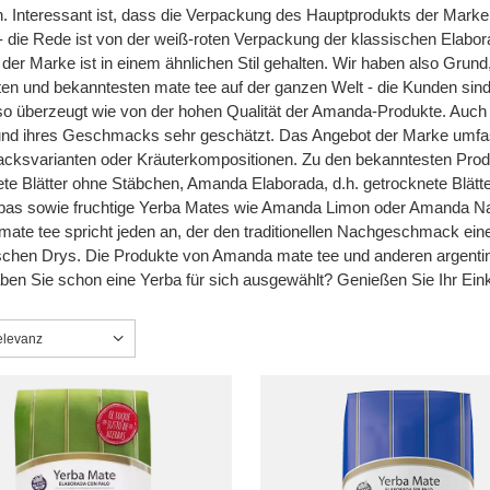
. Interessant ist, dass die Verpackung des Hauptprodukts der Marke
- die Rede ist von der weiß-roten Verpackung der klassischen Elabor
der Marke ist in einem ähnlichen Stil gehalten. Wir haben also Grund
ten und bekanntesten mate tee auf der ganzen Welt - die Kunden sind 
so überzeugt wie von der hohen Qualität der Amanda-Produkte. Auch 
 und ihres Geschmacks sehr geschätzt. Das Angebot der Marke umfass
ksvarianten oder Kräuterkompositionen. Zu den bekanntesten Prod
te Blätter ohne Stäbchen, Amanda Elaborada, d.h. getrocknete Blätt
bas sowie fruchtige Yerba Mates wie Amanda Limon oder Amanda N
te tee spricht jeden an, der den traditionellen Nachgeschmack eine
schen Drys. Die Produkte von Amanda mate tee und anderen argentini
ben Sie schon eine Yerba für sich ausgewählt? Genießen Sie Ihr Ein
ng ändern
elevanz