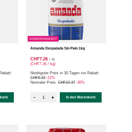
SONDERANGEBOT
Amanda Despalada Sin Palo 1kg
CHF7.26
/
St.
(CHF7.26 / kg
)
Rabatt:
Niedrigster Preis in 30 Tagen vor Rabatt:
CHF9.33
-22%
Normaler Preis:
CHF10.37
-30%
-
+
nkorb
In den Warenkorb