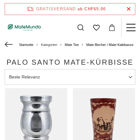
GRATISVERSAND
ab CHF65.00
Startseite
Kategorien
Mate Tee
Mate‑Becher / Mate-Kalebasse
PALO SANTO MATE-KÜRBISSE
Sortierung ändern
Beste Relevanz