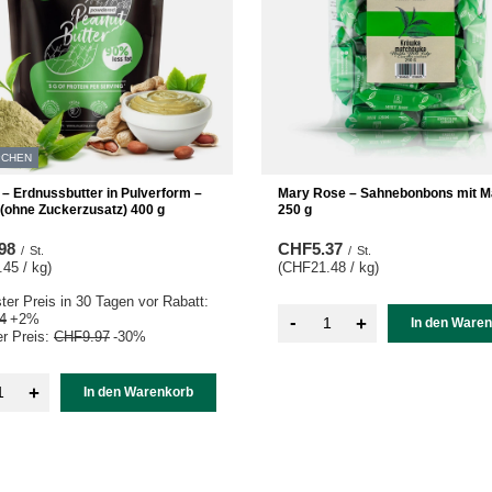
PCHEN
 – Erdnussbutter in Pulverform –
Mary Rose – Sahnebonbons mit M
(ohne Zuckerzusatz) 400 g
250 g
98
CHF5.37
/
St.
/
St.
45 / kg
)
(CHF21.48 / kg
)
ster Preis in 30 Tagen vor Rabatt:
4
+2%
-
+
In den Ware
r Preis:
CHF9.97
-30%
+
In den Warenkorb