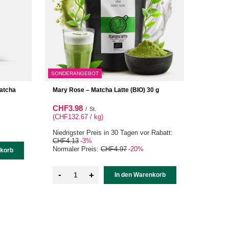
SONDERANGEBOT
atcha
Mary Rose – Matcha Latte (BIO) 30 g
CHF3.98
/
St.
(CHF132.67 / kg
)
Niedrigster Preis in 30 Tagen vor Rabatt:
CHF4.13
-3%
Normaler Preis:
CHF4.97
-20%
nkorb
-
+
In den Warenkorb