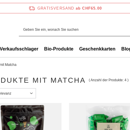
GRATISVERSAND
ab CHF65.00
Verkaufsschlager
Bio-Produkte
Geschenkkarten
Blo
mit Matcha
DUKTE MIT MATCHA
( Anzahl der Produkte:
4
)
ng ändern
elevanz