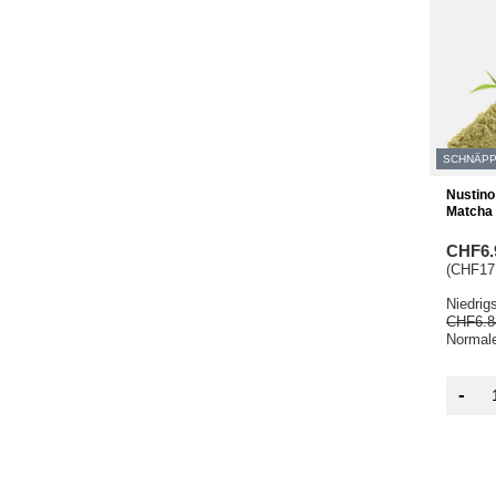
SCHNÄP
Nustino
Matcha 
CHF6.
(CHF17.
Niedrig
CHF6.8
Normale
-