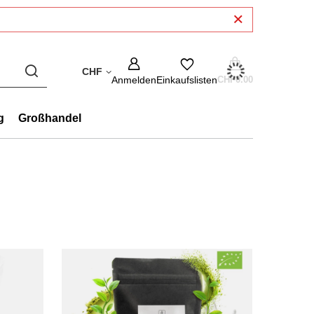
CHF
Anmelden
Einkaufslisten
CHF0.00
g
Großhandel