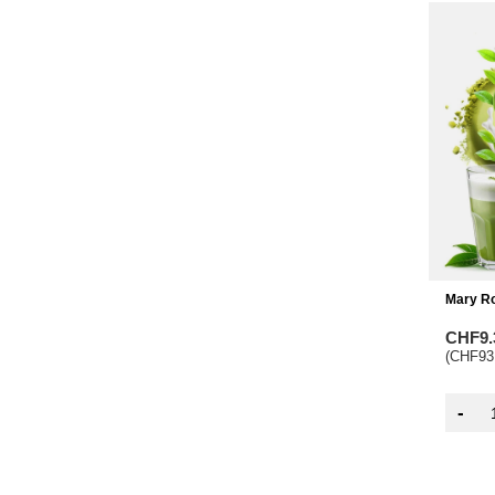
Mary Ro
CHF9.
(CHF93.
-