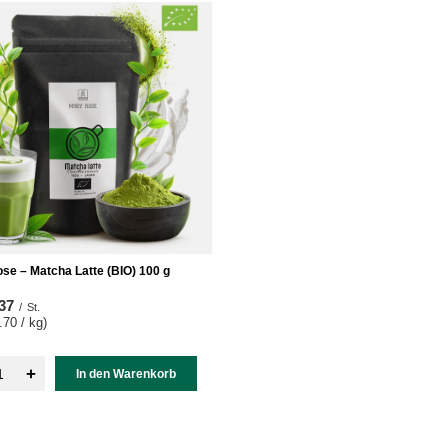
se – Matcha Latte (BIO) 100 g
37
/
St.
70 / kg
)
+
In den Warenkorb