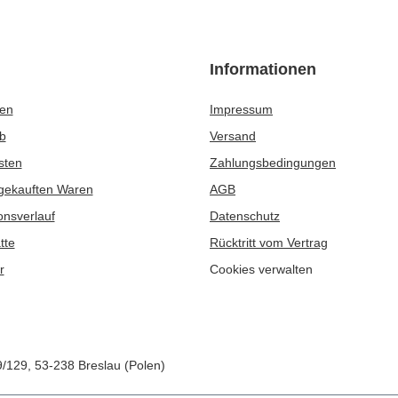
Informationen
ren
Impressum
b
Versand
sten
Zahlungsbedingungen
 gekauften Waren
AGB
onsverlauf
Datenschutz
tte
Rücktritt vom Vertrag
r
Cookies verwalten
9/129
,
53-238
Breslau (Polen)