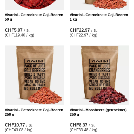
Vivarini - Getrocknete Goji-Beeren
Vivarini - Getrocknete Goji-Beeren
50 g
1 kg
CHF5.97
CHF22.97
/
St.
/
St.
(CHF119.40 / kg
)
(CHF22.97 / kg
)
Vivarini - Getrocknete Goji-Beeren
Vivarini - Moosbeere (getrocknet)
250 g
250 g
CHF10.77
CHF8.37
/
St.
/
St.
(CHF43.08 / kg
)
(CHF33.48 / kg
)