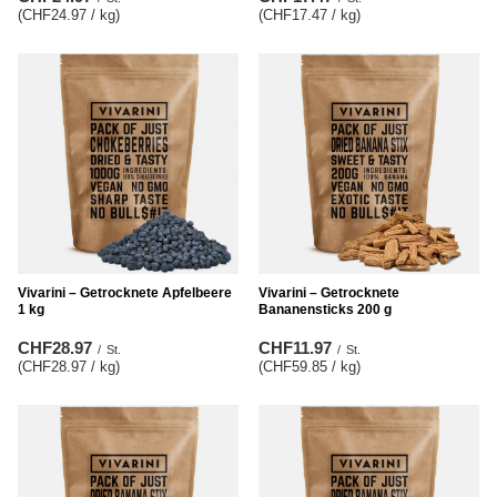
(CHF24.97 / kg
)
(CHF17.47 / kg
)
Vivarini – Getrocknete Apfelbeere
Vivarini – Getrocknete
1 kg
Bananensticks 200 g
CHF28.97
CHF11.97
/
St.
/
St.
(CHF28.97 / kg
)
(CHF59.85 / kg
)