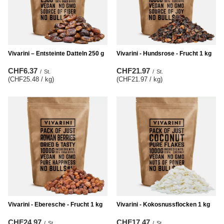
Vivarini – Entsteinte Datteln 250 g
Vivarini - Hundsrose - Frucht 1 kg
CHF6.37
CHF21.97
/
St.
/
St.
(CHF25.48 / kg
)
(CHF21.97 / kg
)
Vivarini - Eberesche - Frucht 1 kg
Vivarini - Kokosnussflocken 1 kg
CHF24.97
CHF17.47
/
St.
/
St.