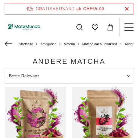
GRATISVERSAND
ab CHF65.00
Startseite
Kategorien
Matcha
Matcha nach Landkreis
Andere 
ANDERE MATCHA
Sortierung ändern
Beste Relevanz