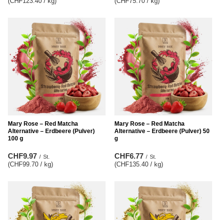
(CHF123.40 / kg
)
(CHF75.70 / kg
)
Mary Rose – Red Matcha
Mary Rose – Red Matcha
Alternative – Erdbeere (Pulver)
Alternative – Erdbeere (Pulver) 50
100 g
g
CHF9.97
CHF6.77
/
St.
/
St.
(CHF99.70 / kg
)
(CHF135.40 / kg
)