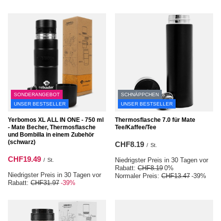
SONDERANGEBOT
SCHNÄPPCHEN
UNSER BESTSELLER
UNSER BESTSELLER
Yerbomos XL ALL IN ONE - 750 ml
Thermosflasche 7.0 für Mate
- Mate Becher, Thermosflasche
Tee/Kaffee/Tee
und Bombilla in einem Zubehör
(schwarz)
CHF8.19
/
St.
CHF19.49
Niedrigster Preis in 30 Tagen vor
/
St.
Rabatt:
CHF8.19
0%
Niedrigster Preis in 30 Tagen vor
Normaler Preis:
CHF13.47
-39%
Rabatt:
CHF31.97
-39%