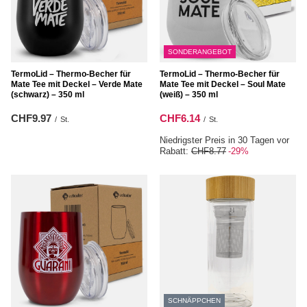
SONDERANGEBOT
TermoLid – Thermo‑Becher für
TermoLid – Thermo‑Becher für
Mate Tee mit Deckel – Verde Mate
Mate Tee mit Deckel – Soul Mate
(schwarz) – 350 ml
(weiß) – 350 ml
CHF9.97
CHF6.14
/
St.
/
St.
Niedrigster Preis in 30 Tagen vor
Rabatt:
CHF8.77
-29%
SCHNÄPPCHEN