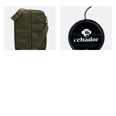
Tasche für Mate Tee und Zubehör
USB‑Tassen‑/Kalebassenwärmer
– für Mate Tee und Tee
CHF36.97
/
St.
CHF13.97
/
St.