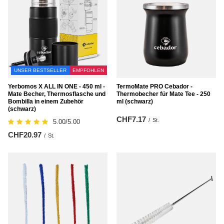
UNSER BESTSELLER
EMPFOHLEN
Yerbomos X ALL IN ONE - 450 ml -
TermoMate PRO Cebador -
Mate Becher, Thermosflasche und
Thermobecher für Mate Tee - 250
Bombilla in einem Zubehör
ml (schwarz)
(schwarz)
CHF7.17
/
St.
5.00/5.00
CHF20.97
/
St.