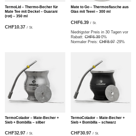
TermoLid – Thermo‑Becher für
Mate to Go – Thermosflasche aus
Mate Tee mit Deckel – Guarani
Glas mit Teeei – 300 ml
(rot) – 350 ml
CHF6.39
/
St.
CHF10.37
/
St.
Niedrigster Preis in 30 Tagen vor
Rabatt:
CHF6.39
0%
Normaler Preis:
CHF8.97
-29%
TermoColador – Mate‑Becher +
TermoColador – Mate‑Becher +
Sieb + Bombilla – silber
Sieb + Bombilla – schwarz
CHF32.97
CHF30.97
/
St.
/
St.