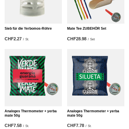
Sieb für die Yerbomos-Röhre
Mate Tee ZUBEHÖR Set
CHF2.27
CHF28.98
/
St.
/
Set
Analoges Thermometer + yerba
Analoges Thermometer + yerba
mate 50g
mate 50g
CHF7.58
CHF7.78
/
St.
/
St.