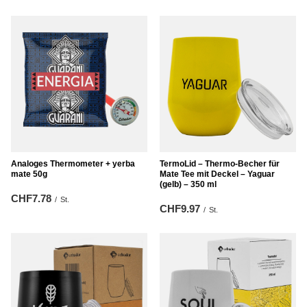
Analoges Thermometer + yerba
TermoLid – Thermo‑Becher für
mate 50g
Mate Tee mit Deckel – Yaguar
(gelb) – 350 ml
CHF7.78
/
St.
CHF9.97
/
St.