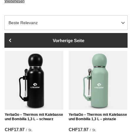
Weiterlesen
Sortierung ändern
Beste Relevanz
Vorherige Seite
YerbaGo – Thermos mit Kalebasse
YerbaGo – Thermos mit Kalebasse
und Bombilla 1,3 L – schwarz
und Bombilla 1,3 L – pistazie
CHF17.97
CHF17.97
/
St.
/
St.