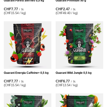
Guarani Forest Berries 0,5 kg
Guarani Premium 50 g
CHF7.77
CHF2.47
/
St.
/
St.
(CHF15.54 / kg
)
(CHF49.40 / kg
)
Guarani Energia Caffeine+ 0,5 kg
Guarani Wild Jungle 0,5 kg
CHF7.77
CHF6.77
/
St.
/
St.
(CHF15.54 / kg
)
(CHF13.54 / kg
)