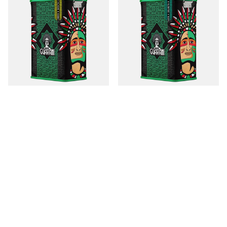
Yerbera – Metalldose + Guarani
Yerbera – Metalldose + Guarani
Menta Limón 0,5 kg
Silueta 0,5 kg
CHF11.57
CHF11.97
/
St.
/
St.
(CHF23.14 / kg
)
(CHF23.94 / kg
)