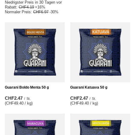
Niedrigster Preis in 30 Tagen vor
Rabatt:
CHF4.19
+16%
Normaler Preis:
CHF6.97
-30%
Guarani Boldo Menta 50 g
Guarani Katuava 50 g
CHF2.47
CHF2.47
/
St.
/
St.
(CHF49.40 / kg
)
(CHF49.40 / kg
)