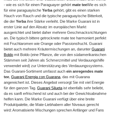
- wie es sich für einen Paraguayer gehört
mate tee
Wie es sich
für eine paraguayische
Yerba
gehört, gibt es einen starken
Hauch von Rauch und die typische paraguayische Bitterkeit,
die der
Yerba
ihre Stärke verleiht. Die Marke Guarani ist in
erster Linie auf den Absatz im europäischen Markt
ausgerichtet und bietet daher mehrere Geschmacksrichtungen
an. Die typisch bittere getrocknete mate tee harmoniert perfekt
mit Fruchtaromen wie Orange oder Passionsfrucht. Guarani
bietet auch mehrere Kräutermischungen an, darunter
Guarani
Boldo
mit Boldo (eine Pflanze, die von den südamerikanischen
Stämmen seit Jahren als Schmerzmittel und Verdauungshilfe
verwendet wird) zur Unterstützung des Verdauungssystems.
Das Guarani-Sortiment umfasst auch
ein anregendes mate
tee
,
Guarani Energia con Guarana
, das mit Guarana
angereichert ist. Dieses Angebot versorgt Sie mit viel Energie
für den ganzen Tag.
Guarani Silueta
ist ebenfalls sehr beliebt,
da es sanft erfrischend ist und auch bei der Gewichtsabnahme
helfen kann. Die Marke Guarani verfügt über eine breite
Produktpalette, die Mate-Liebhabern aller Niveaus gerecht
wird: Aromatisierte Mischungen sprechen Anfänger und Fans