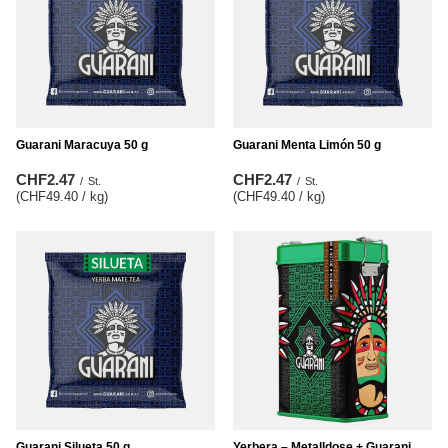
Guarani Maracuya 50 g
Guarani Menta Limón 50 g
CHF2.47
CHF2.47
/
St.
/
St.
(CHF49.40 / kg
)
(CHF49.40 / kg
)
Guarani Silueta 50 g
Yerbera – Metalldose + Guarani