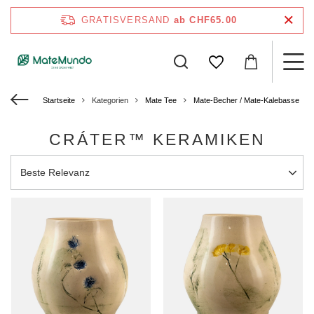
GRATISVERSAND
ab CHF65.00
Startseite
Kategorien
Mate Tee
Mate‑Becher / Mate-Kalebasse
CRÁTER™ KERAMIKEN
Sortierung ändern
Beste Relevanz