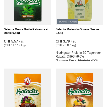
SCHNÄPPCHEN
Selecta Menta Boldo Refresca el
Selecta Molienda Gruesa Suave
Doble 0,5kg
0,5kg
CHF5.57
CHF3.79
/
St.
/
St.
(CHF11.14 / kg
)
(CHF7.58 / kg
)
Niedrigster Preis in 30 Tagen vor
Rabatt:
CHF3.79
0%
Normaler Preis:
CHF5.17
-27%