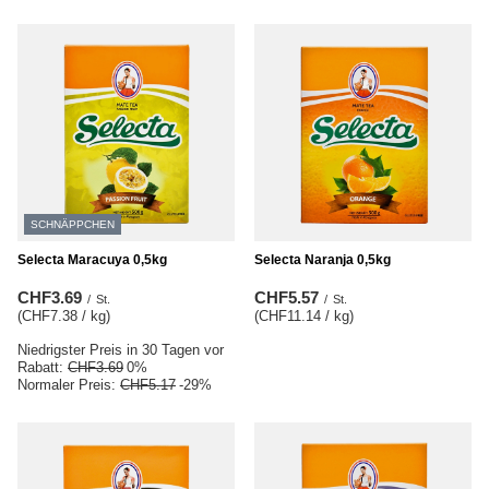
SCHNÄPPCHEN
Selecta Maracuya 0,5kg
Selecta Naranja 0,5kg
CHF3.69
CHF5.57
/
St.
/
St.
(CHF7.38 / kg
)
(CHF11.14 / kg
)
Niedrigster Preis in 30 Tagen vor
Rabatt:
CHF3.69
0%
Normaler Preis:
CHF5.17
-29%