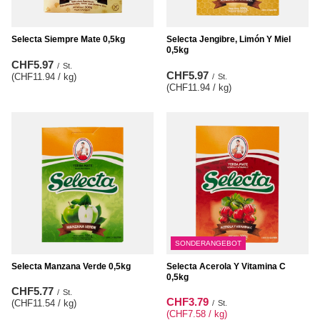
Selecta Siempre Mate 0,5kg
Selecta Jengibre, Limón Y Miel
0,5kg
CHF5.97
/
St.
CHF5.97
(CHF11.94 / kg
)
/
St.
(CHF11.94 / kg
)
SONDERANGEBOT
Selecta Manzana Verde 0,5kg
Selecta Acerola Y Vitamina C
0,5kg
CHF5.77
/
St.
CHF3.79
(CHF11.54 / kg
)
/
St.
(CHF7.58 / kg
)