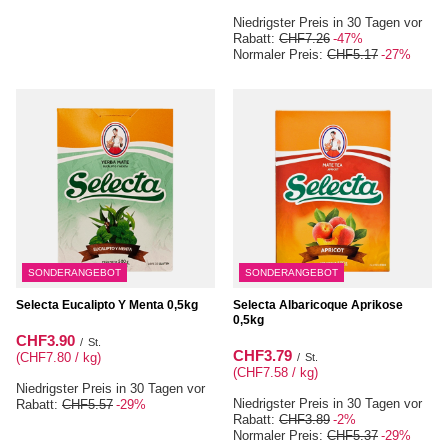
Niedrigster Preis in 30 Tagen vor
Rabatt:
CHF7.26
-47%
Normaler Preis:
CHF5.17
-27%
SONDERANGEBOT
SONDERANGEBOT
Selecta Eucalipto Y Menta 0,5kg
Selecta Albaricoque Aprikose
0,5kg
CHF3.90
/
St.
CHF3.79
(CHF7.80 / kg
)
/
St.
(CHF7.58 / kg
)
Niedrigster Preis in 30 Tagen vor
Niedrigster Preis in 30 Tagen vor
Rabatt:
CHF5.57
-29%
Rabatt:
CHF3.89
-2%
Normaler Preis:
CHF5.37
-29%