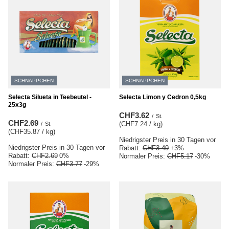
SCHNÄPPCHEN
SCHNÄPPCHEN
Selecta Silueta in Teebeutel -
Selecta Limon y Cedron 0,5kg
25x3g
CHF3.62
/
St.
CHF2.69
(CHF7.24 / kg
)
/
St.
(CHF35.87 / kg
)
Niedrigster Preis in 30 Tagen vor
Niedrigster Preis in 30 Tagen vor
Rabatt:
CHF3.49
+3%
Rabatt:
CHF2.69
0%
Normaler Preis:
CHF5.17
-30%
Normaler Preis:
CHF3.77
-29%