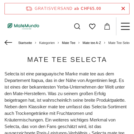
GRATISVERSAND
ab CHF65.00
Startseite
Kategorien
Mate Tee
Mate tee A-Z
Mate Tee Selecta
MATE TEE SELECTA
Selecta ist eine paraguayische Marke mate tee aus dem
Departement Itapua, das in der Nähe von Argentinien liegt. Es
ist eines der bekanntesten Yerba-Unternehmen der Welt unter
den Mate-Herstellern. Was zu seinem großen Erfolg
beigetragen hat, ist wahrscheinlich seine breite Produktpalette.
Neben dem Klassiker mate tee umfasst das Selecta-Sortiment
auch Trockengetränke mit Fruchtaromen und
Kräutermischungen. Ein weiteres wichtiges Merkmal von
Selecta, das von den Fans geschätzt wird, ist das
ausgezeichnete Preis-Leistungs-Verhältnis - Selecta mate tee