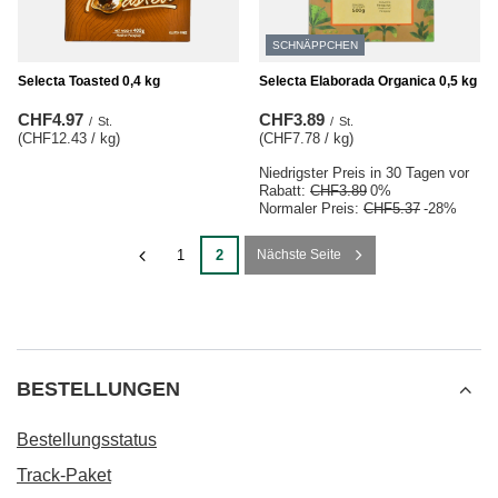
SCHNÄPPCHEN
Selecta Toasted 0,4 kg
Selecta Elaborada Organica 0,5 kg
CHF4.97
CHF3.89
/
St.
/
St.
(CHF12.43 / kg
)
(CHF7.78 / kg
)
Niedrigster Preis in 30 Tagen vor
Rabatt:
CHF3.89
0%
Normaler Preis:
CHF5.37
-28%
1
2
Nächste Seite
BESTELLUNGEN
Bestellungsstatus
Track-Paket