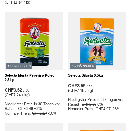
(CHF11.14 / kg
)
SCHNÄPPCHEN
SCHNÄPPCHEN
Selecta Menta Peperina Poleo
Selecta Silueta 0,5kg
0,5kg
CHF3.59
/
St.
CHF3.62
(CHF7.18 / kg
)
/
St.
(CHF7.24 / kg
)
Niedrigster Preis in 30 Tagen vor
Niedrigster Preis in 30 Tagen vor
Rabatt:
CHF3.59
0%
Rabatt:
CHF3.49
+3%
Normaler Preis:
CHF4.97
-28%
Normaler Preis:
CHF5.17
-30%