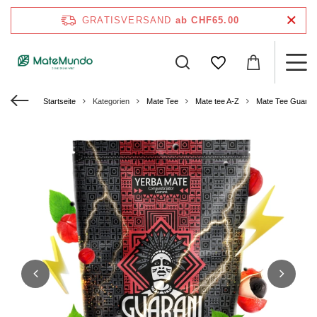
GRATISVERSAND
ab CHF65.00
Startseite
Kategorien
Mate Tee
Mate tee A-Z
Mate Tee Guaran