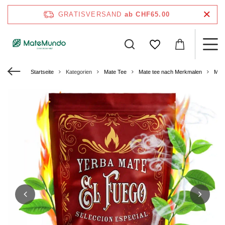
GRATISVERSAND
ab CHF65.00
Startseite
Kategorien
Mate Tee
Mate tee nach Merkmalen
Mate