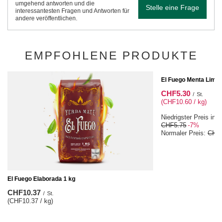
umgehend antworten und die
Stelle eine Frage
interessantesten Fragen und Antworten für
andere veröffentlichen.
EMPFOHLENE PRODUKTE
SONDERANGEBOT
El Fuego Menta Limon
CHF5.30
/
St.
(CHF10.60 / kg)
Niedrigster Preis in 
CHF5.75
-7%
Normaler Preis:
CHF
El Fuego Elaborada 1 kg
CHF10.37
/
St.
(CHF10.37 / kg)