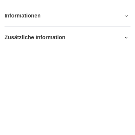
Informationen
Zusätzliche Information
kontakt@matemundo.ch
MateMundo.ch
,
Ostrowskiego 9/129
,
53-238
Breslau (Polen)
Im Shop präsentieren wir die Bruttopreise (inkl. MwSt.).
Mehrwertsteuersätze für inländische Verbraucher:
Schweiz
.
Venusti sp. z o.o. - MateMundo.ch, Ostrowskiego 9/508, 53-238 Breslau
(POLEN), UID-Nr.: DE347534469