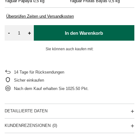
Yaguar Papaya 0,5 kg
Yaguar Frutas Bayas 0,5 kg
Ya
Überprüfen Zeiten und Versandkosten
-
+
In den Warenkorb
Sie können auch kaufen mit:
14
Tage für Rücksendungen
Sicher einkaufen
Nach dem Kauf erhalten Sie
1025.50 Pkt.
DETAILLIERTE DATEN
KUNDENREZENSIONEN
(0)