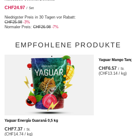
CHF24.97
/
Set
Niedrigster Preis in 30 Tagen vor Rabatt:
CHF25.98
-3%
Normaler Preis:
CHF26.98
-7%
EMPFOHLENE PRODUKTE
Yaguar Mango Tango 
CHF6.57
/
St.
(CHF13.14 / kg)
Yaguar Energía Guaraná 0,5 kg
CHF7.37
/
St.
(CHF14.74 / kg)