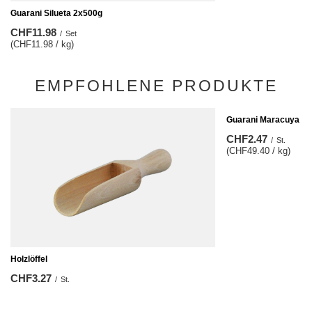
Guarani Silueta 2x500g
CHF11.98
/
Set
(CHF11.98 / kg)
EMPFOHLENE PRODUKTE
Guarani Maracuya 50
CHF2.47
/
St.
(CHF49.40 / kg)
Holzlöffel
CHF3.27
/
St.