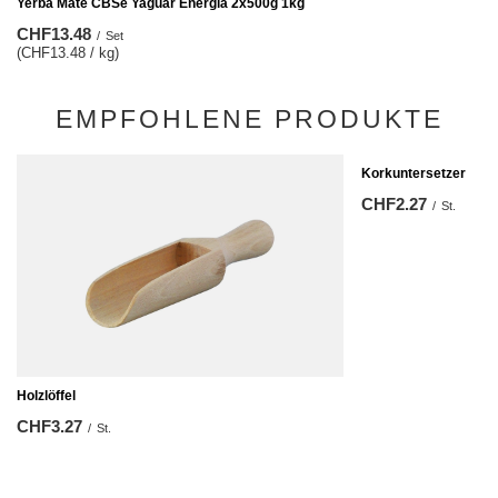
Yerba Mate CBSe Yaguar Energia 2x500g 1kg
CHF13.48
/
Set
(CHF13.48 / kg)
EMPFOHLENE PRODUKTE
Korkuntersetzer
CHF2.27
/
St.
Holzlöffel
CHF3.27
/
St.