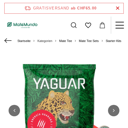
GRATISVERSAND
ab CHF65.00
Startseite
Kategorien
Mate Tee
Mate Tee Sets
Starter-Kits