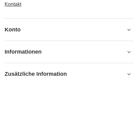
Kontakt
Konto
Informationen
Zusätzliche Information
kontakt@matemundo.ch
MateMundo.ch
,
Ostrowskiego 9/129
,
53-238
Breslau (Polen)