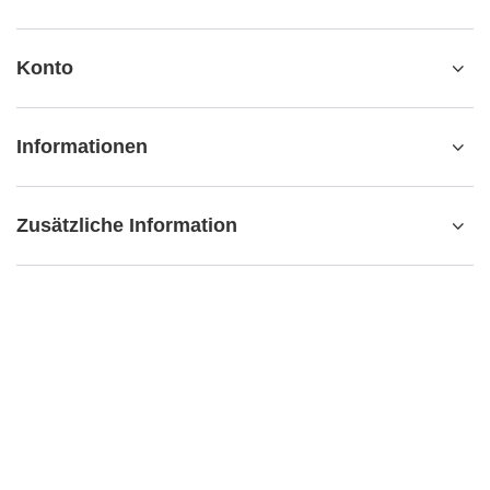
Konto
Informationen
Zusätzliche Information
kontakt@matemundo.ch
MateMundo.ch
,
Ostrowskiego 9/129
,
53-238
Breslau (Polen)
Im Shop präsentieren wir die Bruttopreise (inkl. MwSt.).
Mehrwertsteuersätze für inländische Verbraucher:
Schweiz
.