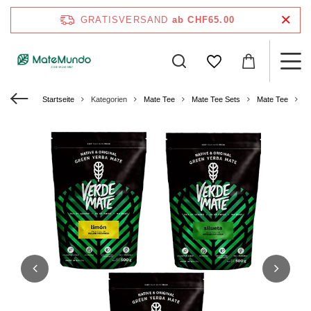
GRATISVERSAND
ab CHF65.00
Startseite
Kategorien
Mate Tee
Mate Tee Sets
Mate Tee
M