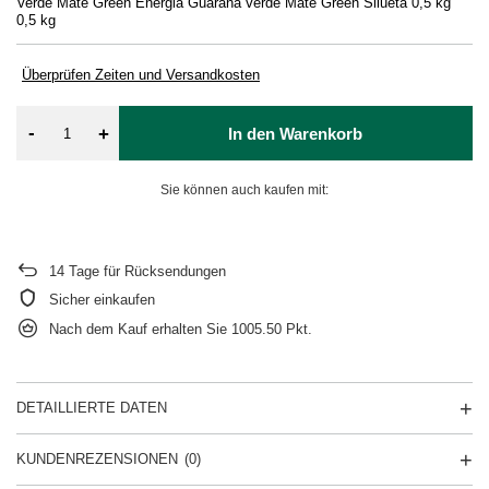
Verde Mate Green Energia Guarana
Verde Mate Green Silueta 0,5 kg
Ve
0,5 kg
Überprüfen Zeiten und Versandkosten
-
+
In den Warenkorb
Sie können auch kaufen mit:
14
Tage für Rücksendungen
Sicher einkaufen
Nach dem Kauf erhalten Sie
1005.50 Pkt.
DETAILLIERTE DATEN
KUNDENREZENSIONEN
(0)