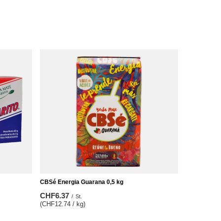
CBSé Energia Guarana 0,5 kg
CHF6.37
/
St.
(CHF12.74 / kg)