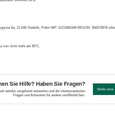
. Tygrysia 6a, 21-040 Świdnik, Polen NIP: 6121860348 REGON: 366578876 inf
r von nicht mehr als 80°C.
en Sie Hilfe? Haben Sie Fragen?
Stelle eine
d wir werden umgehend antworten und die interessantesten
Fragen und Antworten für andere veröffentlichen.