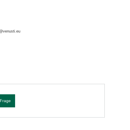
o@venusti.eu
 Frage