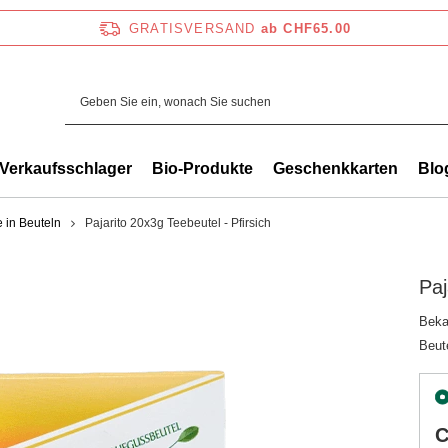
GRATISVERSAND
ab CHF65.00
Verkaufsschlager
Bio-Produkte
Geschenkkarten
Blo
e in Beuteln
Pajarito 20x3g Teebeutel - Pfirsich
Paj
Beka
Beut
C