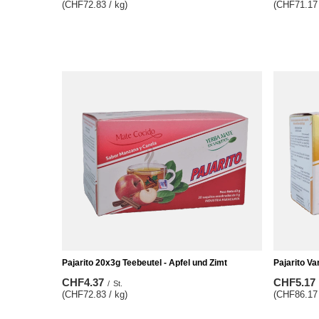
(CHF72.83 / kg)
(CHF71.17 
Pajarito 20x3g Teebeutel - Apfel und Zimt
Pajarito Va
CHF4.37
CHF5.17
/
St.
(CHF72.83 / kg)
(CHF86.17 