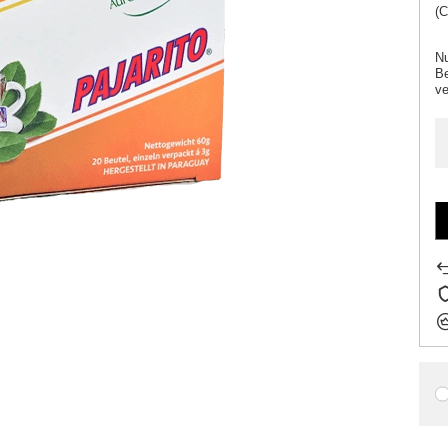
(C
Nu
Be
ve