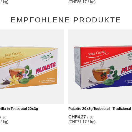
/ kg)
(CHF86.17 / kg)
EMPFOHLENE PRODUKTE
nilla in Teebeutel 20x3g
Pajarito 20x3g Teebeutel - Tradicional
CHF4.27
/
St.
/
St.
/ kg)
(CHF71.17 / kg)