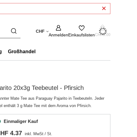
CHF
Anmelden
Einkaufslisten
CHF0.00
g
Großhandel
arito 20x3g Teebeutel - Pfirsich
nnter Mate Tee aus Paraguay Pajarito in Teebeuteln. Jeder
el enthält 3 g Mate Tee mit dem Aroma von Pfirsich.
Einmaliger Kauf
HF 4.37
inkl. MwSt
/
St.