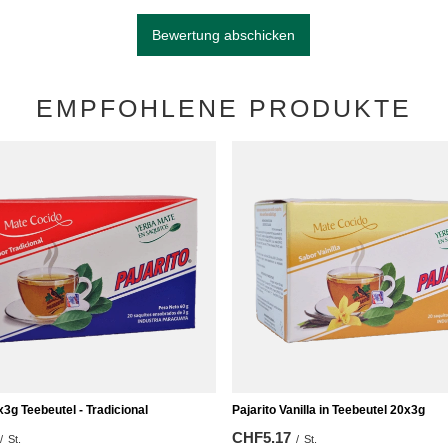
Bewertung abschicken
EMPFOHLENE PRODUKTE
x3g Teebeutel - Tradicional
Pajarito Vanilla in Teebeutel 20x3g
CHF5.17
/
St.
/
St.