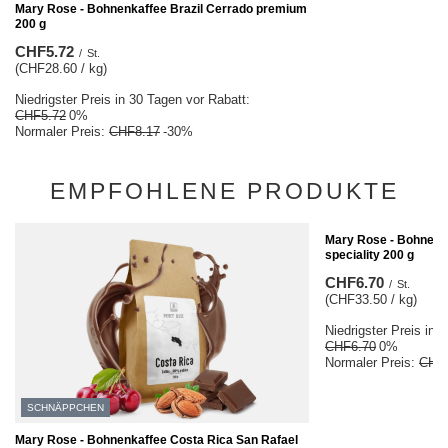
Mary Rose - Bohnenkaffee Brazil Cerrado premium
200 g
CHF5.72
/
St.
(CHF28.60 / kg)
Niedrigster Preis in 30 Tagen vor Rabatt:
CHF5.72
0%
Normaler Preis:
CHF8.17
-30%
EMPFOHLENE PRODUKTE
SCHNÄPPCHEN
Mary Rose - Bohnenka
speciality 200 g
CHF6.70
/
St.
(CHF33.50 / kg)
Niedrigster Preis in 
CHF6.70
0%
Normaler Preis:
CHF
SCHNÄPPCHEN
Mary Rose - Bohnenkaffee Costa Rica San Rafael