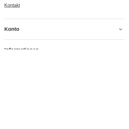
Kontakt
Konto
Informationen
Zusätzliche Information
kontakt@matemundo.ch
MateMundo.ch
,
Ostrowskiego 9/129
,
53-238
Breslau (Polen)