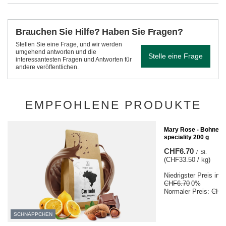
Brauchen Sie Hilfe? Haben Sie Fragen?
Stellen Sie eine Frage, und wir werden
umgehend antworten und die
Stelle eine Frage
interessantesten Fragen und Antworten für
andere veröffentlichen.
EMPFOHLENE PRODUKTE
SCHNÄPPCHEN
Mary Rose - Bohnenka
speciality 200 g
CHF6.70
/
St.
(CHF33.50 / kg)
Niedrigster Preis in 
CHF6.70
0%
Normaler Preis:
CHF
SCHNÄPPCHEN