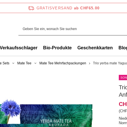
GRATISVERSAND
ab CHF65.00
Verkaufsschlager
Bio-Produkte
Geschenkkarten
Blo
e Sets
Mate Tee
Mate Tee Mehrfachpackungen
Trio yerba mate Yagua
SON
Tri
An
CH
(CHF
Nied
Norm