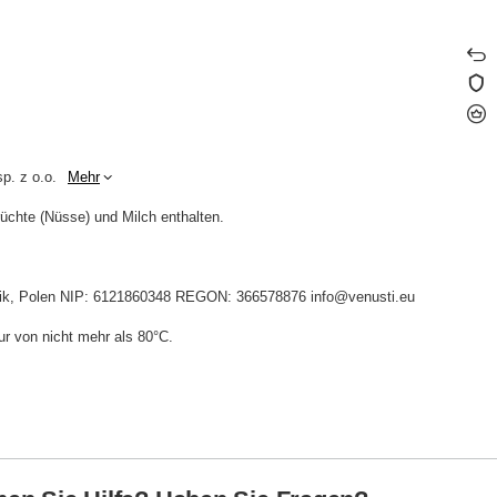
p. z o.o.
Mehr
üchte (Nüsse) und Milch enthalten.
idnik, Polen NIP: 6121860348 REGON: 366578876 info@venusti.eu
r von nicht mehr als 80°C.