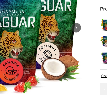
Pr
Übe
-