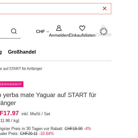
CHF
Anmelden
Einkaufslisten
CHF0.00
g
Großhandel
r auf START für Anfänger
DERANGEBOT
o yerba mate Yaguar auf START für
fänger
F17.97
inkl. MwSt
/
Set
11.98 / kg)
rigster Preis in 30 Tagen vor Rabatt:
CHF18.90
-4%
aler Preis:
CHF20.11
-10.64%