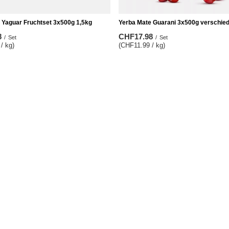
 Yaguar Fruchtset 3x500g 1,5kg
Yerba Mate Guarani 3x500g verschie
8
CHF17.98
/
Set
/
Set
/ kg)
(CHF11.99 / kg)
Informationen
ren
Impressum
b
Versand
sten
Zahlungsbedingungen
 gekauften Waren
AGB
onsverlauf
Datenschutz
tte
Rücktritt vom Vertrag