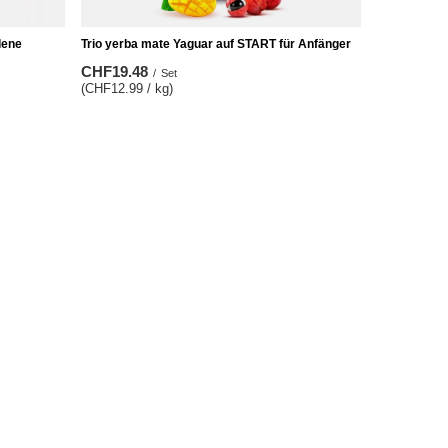
dene
Trio yerba mate Yaguar auf START für Anfänger
CHF19.48
/
Set
(CHF12.99 / kg)
Zusätzliche Information
Kontakt
Sitemap
Suchwerkzeug
Grosshandel Mate Tee
Geschenkkarte
Kundenbindungsprogramm