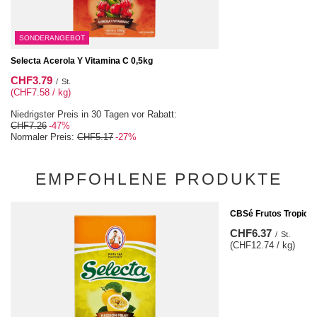
SONDERANGEBOT
Selecta Acerola Y Vitamina C 0,5kg
CHF3.79
/
St.
(CHF7.58 / kg)
Niedrigster Preis in 30 Tagen vor Rabatt:
CHF7.26
-47%
Normaler Preis:
CHF5.17
-27%
EMPFOHLENE PRODUKTE
CBSé Frutos Tropical
CHF6.37
/
St.
(CHF12.74 / kg)