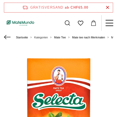
GRATISVERSAND
ab CHF65.00
Startseite
Kategorien
Mate Tee
Mate tee nach Merkmalen
Mate