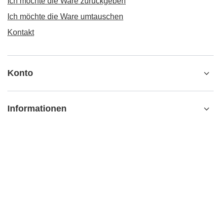
Ich möchte die Ware zurückgeben
Ich möchte die Ware umtauschen
Kontakt
Konto
Informationen
Zusätzliche Information
kontakt@matemundo.ch
MateMundo.ch
,
Ostrowskiego 9/129
,
53-238
Breslau (Polen)