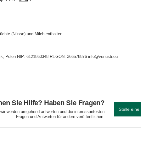
üchte (Nüsse) und Milch enthalten.
idnik, Polen NIP: 6121860348 REGON: 366578876 info@venusti.eu
en Sie Hilfe? Haben Sie Fragen?
Stelle eine
d wir werden umgehend antworten und die interessantesten
Fragen und Antworten für andere veröffentlichen.