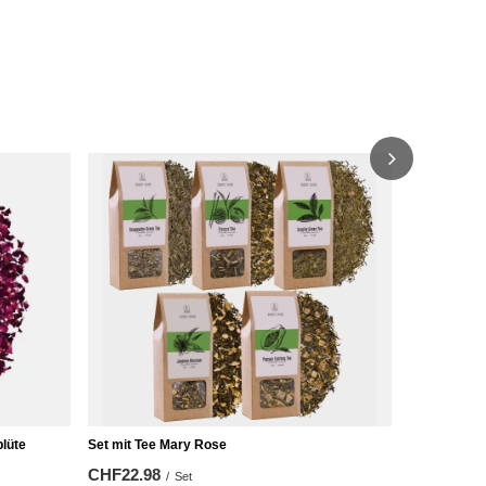
Mary Rose –
CHF13.97
(CHF13.97 /
lüte
Set mit Tee Mary Rose
CHF22.98
/
Set