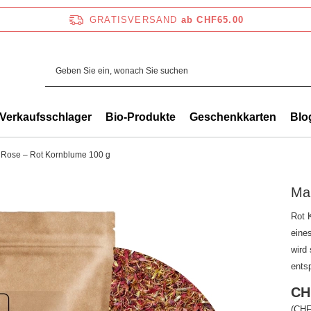
GRATISVERSAND
ab CHF65.00
Verkaufsschlager
Bio-Produkte
Geschenkkarten
Blo
 Rose – Rot Kornblume 100 g
Ma
Rot 
eine
wird
ents
CH
(CHF