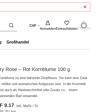
CHF
Anmelden
Einkaufslisten
CHF0.00
g
Großhandel
ry Rose – Rot Kornblume 100 g
Kornblume ist eine bekannte Zierpflanze. Sie kann eine Zutat
s milden und aromatischen Aufgusses sein. In der Kosmetik
 sie auch als Hautwaschmittel oder Zusatz zu... einem
pannenden Bad verwendet.
F 9.17
inkl. MwSt
/
St.
91.70 / kg)