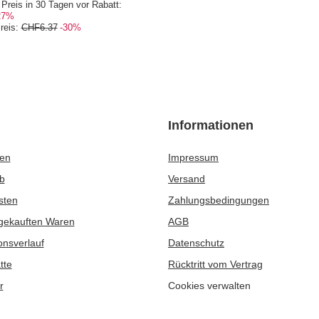
et 10 x 50g
Mate Tee Set: Proben 10x50g + Termo
Bombilla
8
/
Set
CHF42.98
/
Set
EMPFOHLENE PRODUKTE
NGEBOT