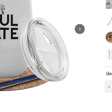
Übe
-