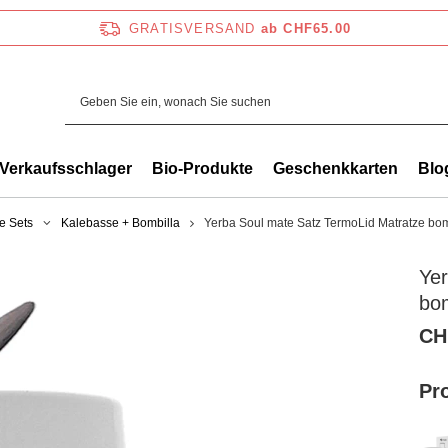
GRATISVERSAND
ab CHF65.00
Verkaufsschlager
Bio-Produkte
Geschenkkarten
Blo
e Sets
Kalebasse + Bombilla
Yerba Soul mate Satz TermoLid Matratze bom
Yer
bom
CH
Pr