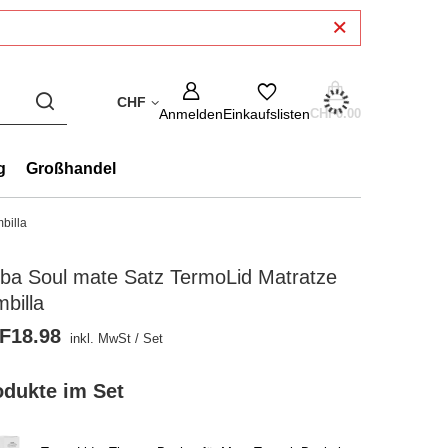
CHF
Anmelden
Einkaufslisten
CHF0.00
g
Großhandel
billa
ba Soul mate Satz TermoLid Matratze
billa
F18.98
inkl. MwSt
/
Set
odukte im Set