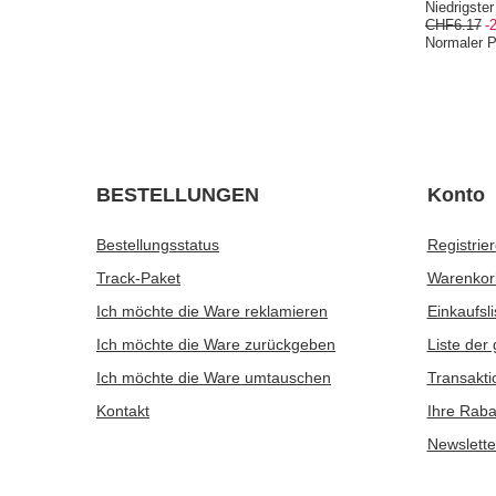
Mate Tee Zubehör Set: Mate-Thermobecher
Mate Tee S
TermoMate + bombilla
CHF51.9
CHF13.48
/
Set
SONDERA