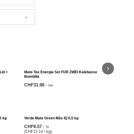
Mate Tee Energia Set FÜR ZWEI Kalebasse
Mate-Tee-Se
Bombilla
Bombilla
CHF31.98
CHF37.98
/
Set