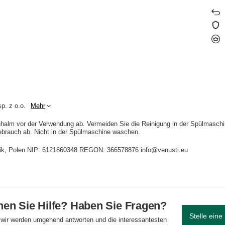
p. z o.o.
Mehr
hhalm vor der Verwendung ab. Vermeiden Sie die Reinigung in der Spülmaschi
ebrauch ab. Nicht in der Spülmaschine waschen.
idnik, Polen NIP: 6121860348 REGON: 366578876 info@venusti.eu
en Sie Hilfe? Haben Sie Fragen?
Stelle eine
d wir werden umgehend antworten und die interessantesten