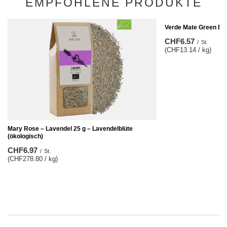
EMPFOHLENE PRODUKTE
Verde Mate Green Ene
CHF6.57
/
St.
(CHF13.14 / kg)
Mary Rose – Lavendel 25 g – Lavendelblüte
(ökologisch)
CHF6.97
/
St.
(CHF278.80 / kg)