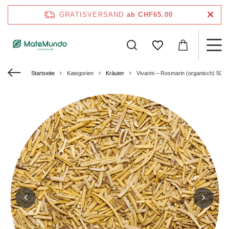
GRATISVERSAND
ab CHF65.00
Startseite
Kategorien
Kräuter
Vivarini – Rosmarin (organisch) 50 g