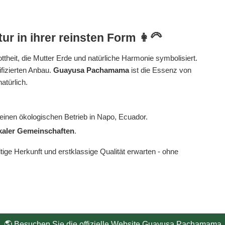
ur in ihrer reinsten Form 👩‍🦳
ttheit, die Mutter Erde und natürliche Harmonie symbolisiert.
ifizierten Anbau.
Guayusa Pachamama
ist die Essenz von
atürlich.
leinen ökologischen Betrieb in Napo, Ecuador.
kaler Gemeinschaften
.
ltige Herkunft und erstklassige Qualität erwarten - ohne
🌎 Besuchen Sie die offizielle Website
Guayusa Pachamama