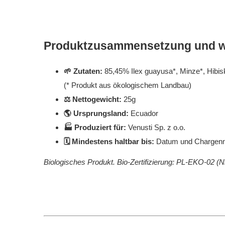
Produktzusammensetzung und we
🌱 Zutaten:
85,45%
Ilex guayusa
*, Minze*, Hibi
(* Produkt aus ökologischem Landbau)
⚖️ Nettogewicht:
25g
🌎 Ursprungsland:
Ecuador
🏭 Produziert für:
Venusti Sp. z o.o.
🗓️ Mindestens haltbar bis:
Datum und Chargenn
Biologisches Produkt. Bio-Zertifizierung: PL-EKO-02 (N