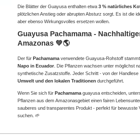
Die Blätter der Guayusa enthalten etwa
3 % natürliches Ko
plötzlichen Anstieg oder abrupten Absturz sorgt. Es ist die id
aber ebenso Wirkungsvolles ersetzen wollen.
Guayusa Pachamama
- Nachhaltig
Amazonas 💚🌎
Der für
Pachamama
verwendete Guayusa-Rohstoff stammt a
Napo in Ecuador
. Die Pflanzen wachsen unter möglichst n
synthetische Zusatzstoffe. Jeder Schritt - von der Handlese 
Umwelt und den lokalen Traditionen
durchgeführt.
Wenn Sie sich für
Pachamama
guayusa entscheiden, unters
Pflanzen aus dem Amazonasgebiet einen fairen Lebensunterh
sauberes und transparentes Produkt - perfekt für bewusste 
suchen. 🌱