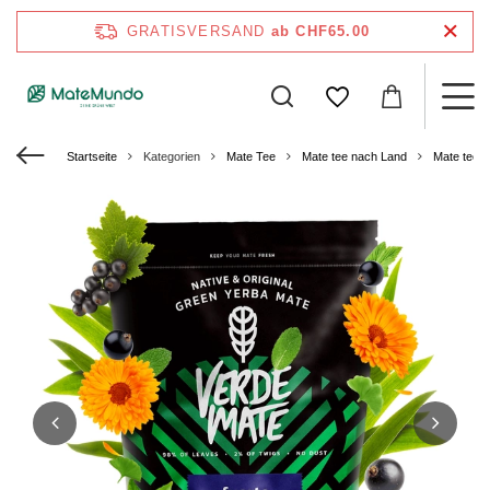
GRATISVERSAND
ab CHF65.00
Startseite
Kategorien
Mate Tee
Mate tee nach Land
Mate tee a