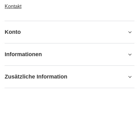
Kontakt
Konto
Informationen
Zusätzliche Information
kontakt@matemundo.ch
MateMundo.ch
,
Ostrowskiego 9/129
,
53-238
Breslau (Polen)