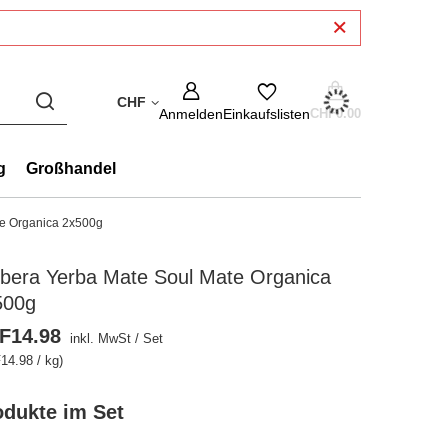
CHF
Anmelden
Einkaufslisten
CHF0.00
g
Großhandel
te Organica 2x500g
rbera Yerba Mate Soul Mate Organica
500g
F14.98
inkl. MwSt
/
Set
14.98 / kg)
odukte im Set