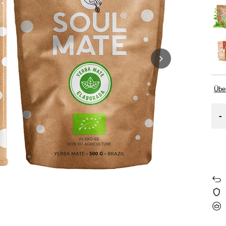
Übe
-