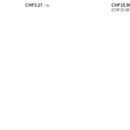
CHF3.27
CHF15.9
/
St.
(CHF15.98 
BESTELLUNGEN
Konto
Bestellungsstatus
Registrie
Track-Paket
Warenkor
Ich möchte die Ware reklamieren
Einkaufsli
Ich möchte die Ware zurückgeben
Liste der
Ich möchte die Ware umtauschen
Transakti
Kontakt
Ihre Raba
Newslette