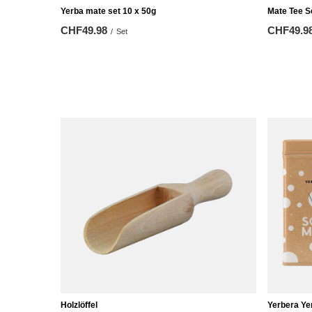
Yerba mate set 10 x 50g
Mate Tee S
CHF49.98
CHF49.9
/
Set
Holzlöffel
Yerbera Ye