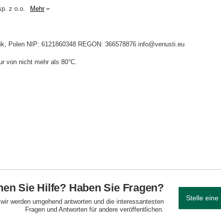
p. z o.o.
Mehr
idnik, Polen NIP: 6121860348 REGON: 366578876 info@venusti.eu
r von nicht mehr als 80°C.
en Sie Hilfe? Haben Sie Fragen?
Stelle eine
d wir werden umgehend antworten und die interessantesten
Fragen und Antworten für andere veröffentlichen.