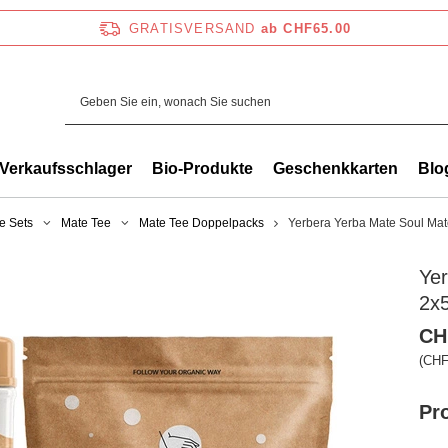
GRATISVERSAND
ab CHF65.00
Verkaufsschlager
Bio-Produkte
Geschenkkarten
Blo
e Sets
Mate Tee
Mate Tee Doppelpacks
Yerbera Yerba Mate Soul Ma
Ye
2x
CH
(CHF
Pr