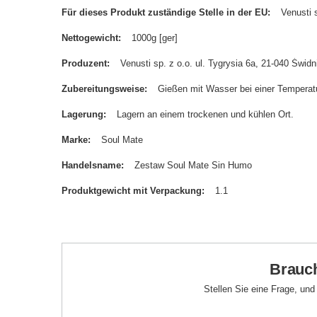
Für dieses Produkt zuständige Stelle in der EU
Venusti s
Nettogewicht
1000g [ger]
Produzent
Venusti sp. z o.o. ul. Tygrysia 6a, 21-040 Św
Zubereitungsweise
Gießen mit Wasser bei einer Temperatu
Lagerung
Lagern an einem trockenen und kühlen Ort.
Marke
Soul Mate
Handelsname
Zestaw Soul Mate Sin Humo
Produktgewicht mit Verpackung
1.1
Brauch
Stellen Sie eine Frage, un