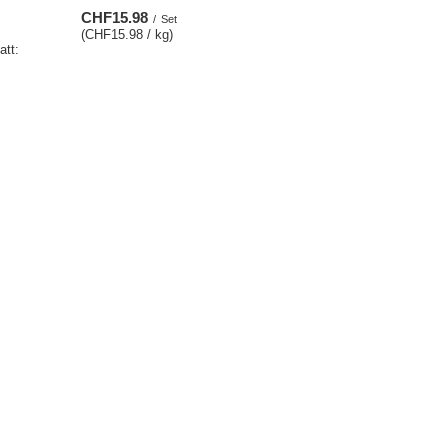
CHF15.98
/
Set
(CHF15.98 / kg)
att:
Zusätzliche Information
Kontakt
Sitemap
Suchwerkzeug
Grosshandel Mate Tee
Geschenkkarte
Kundenbindungsprogramm
Barrierefreiheits­erklärung