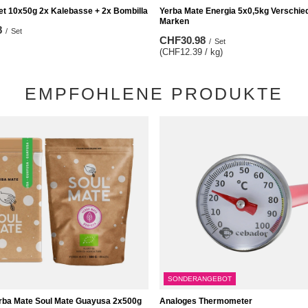
Yerba Mate Energia 5x0,5kg Verschie
et 10x50g 2x Kalebasse + 2x Bombilla
Marken
8
/
Set
CHF30.98
/
Set
(CHF12.39 / kg)
EMPFOHLENE PRODUKTE
SONDERANGEBOT
rba Mate Soul Mate Guayusa 2x500g
Analoges Thermometer