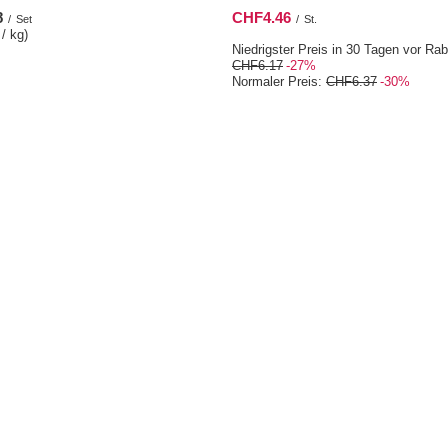
8
CHF4.46
/
Set
/
St.
/ kg)
Niedrigster Preis in 30 Tagen vor Rab
CHF6.17
-27%
Normaler Preis:
CHF6.37
-30%
Informationen
ren
Impressum
b
Versand
sten
Zahlungsbedingungen
 gekauften Waren
AGB
onsverlauf
Datenschutz
tte
Rücktritt vom Vertrag
r
Cookies verwalten