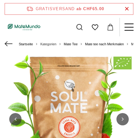
GRATISVERSAND
ab CHF65.00
Startseite
Kategorien
Mate Tee
Mate tee nach Merkmalen
Mate