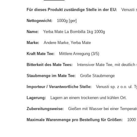
Für dieses Produkt zuständige Stelle in der EU
Venusti s
Nettogewicht
1000g [ger]
Name
Yerba Mate La Bombilla 1kg 1000g
Marke
Andere Marke
Yerba Mate
Kraft Mate Tee
Mittlere Anregung (3/5)
Bitterkeit des Mate Tees
Intensiver Mate Tee, mit deutlich s
Staubmenge im Mate Tee
Große Staubmenge
Importeur / Verantwortliche Stelle
Venusti sp. z o.o. ul
Lagerung
Lagern an einem trockenen und kühlen Ort.
Zubereitungsweise
Gießen mit Wasser bei einer Temperatu
Maximale Warenmenge pro Bestellung für Größen
1000