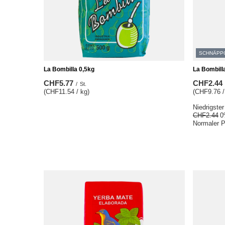
SCHNÄPP
La Bombilla 0,5kg
La Bombill
CHF5.77
CHF2.44
/
St.
(CHF11.54 / kg)
(CHF9.76 /
Niedrigster
CHF2.44
0
Normaler P