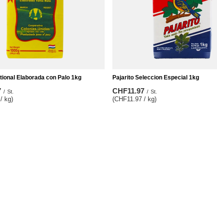
tional Elaborada con Palo 1kg
Pajarito Seleccion Especial 1kg
7
CHF11.97
/
St.
/
St.
/ kg)
(CHF11.97 / kg)
Informationen
ren
Impressum
b
Versand
sten
Zahlungsbedingungen