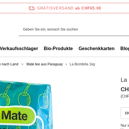
GRATISVERSAND
ab CHF65.00
Verkaufsschlager
Bio-Produkte
Geschenkkarten
Blo
e nach Land
Mate tee aus Paraguay
La Bombilla 1kg
La 
CH
(CHF
10
Nur 