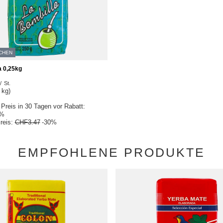
CHEN
a 0,25kg
/
St.
 kg)
 Preis in 30 Tagen vor Rabatt:
%
reis:
CHF3.47
-30%
EMPFOHLENE PRODUKTE