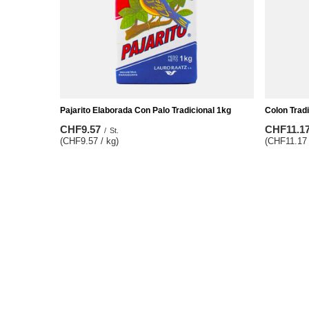
Pajarito Elaborada Con Palo Tradicional 1kg
Colon Tradi
CHF9.57
CHF11.1
/
St.
(CHF9.57 / kg)
(CHF11.17 
BESTELLUNGEN
Konto
Bestellungsstatus
Registrie
Track-Paket
Warenkor
Ich möchte die Ware reklamieren
Einkaufsli