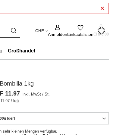
CHF
Anmelden
Einkaufslisten
CHF0.00
g
Großhandel
Bombilla 1kg
F 11.97
inkl. MwSt
/
St.
11.97 / kg)
00g [ger]
in sehr kleinen Mengen verfügbar