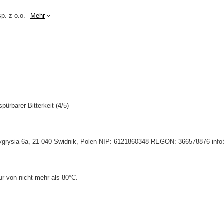
p. z o.o.
Mehr
pürbarer Bitterkeit (4/5)
. Tygrysia 6a, 21-040 Świdnik, Polen NIP: 6121860348 REGON: 366578876 inf
r von nicht mehr als 80°C.