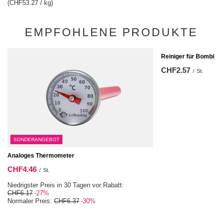
(CHF53.27 / kg)
EMPFOHLENE PRODUKTE
Reiniger für Bombilla
CHF2.57
/
St.
SONDERANGEBOT
Analoges Thermometer
CHF4.46
/
St.
Niedrigster Preis in 30 Tagen vor Rabatt:
CHF6.17
-27%
Normaler Preis:
CHF6.37
-30%