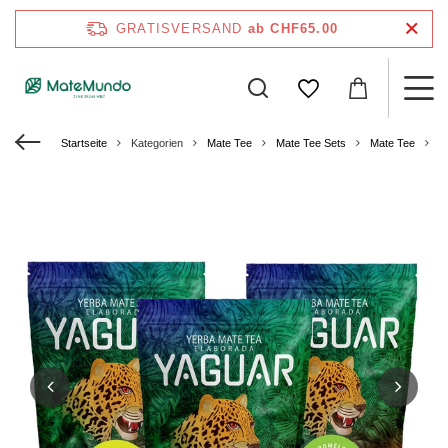
GRATISVERSAND
ab CHF65.00
Startseite
Kategorien
Mate Tee
Mate Tee Sets
Mate Tee
M