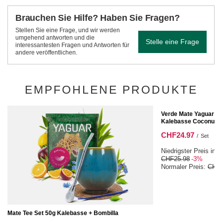
Brauchen Sie Hilfe? Haben Sie Fragen?
Stellen Sie eine Frage, und wir werden
umgehend antworten und die
Stelle eine Frage
interessantesten Fragen und Antworten für
andere veröffentlichen.
EMPFOHLENE PRODUKTE
SONDERANGEBOT
Verde Mate Yaguar M
Kalebasse Coconut B
CHF24.97
/
Set
Niedrigster Preis in 
CHF25.98
-3%
Normaler Preis:
CHF2
Mate Tee Set 50g Kalebasse + Bombilla