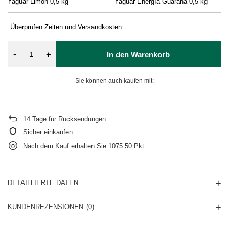
Yaguar Limón 0,5 kg
Yaguar Energía Guaraná 0,5 kg
Ya
Überprüfen Zeiten und Versandkosten
-
+
In den Warenkorb
Sie können auch kaufen mit:
14
Tage für Rücksendungen
Sicher einkaufen
Nach dem Kauf erhalten Sie
1075.50 Pkt.
DETAILLIERTE DATEN
KUNDENREZENSIONEN
(0)