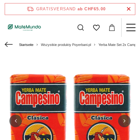
GRATISVERSAND
ab CHF65.00
Startseite
Wszystkie produkty Poyerbani.pl
Yerba Mate Set 2x Campesi