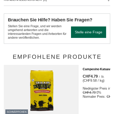
Brauchen Sie Hilfe? Haben Sie Fragen?
Stellen Sie eine Frage, und wir werden
umgehend antworten und die
Stelle eine Frage
interessantesten Fragen und Antworten für
andere veröffentlichen.
EMPFOHLENE PRODUKTE
SCHNÄPPCHEN
Campesino Katuava +
CHF4.79
/
St.
(CHF9.58 / kg)
Niedrigster Preis in 
CHF4.79
0%
Normaler Preis:
CHF
SCHNÄPPCHEN