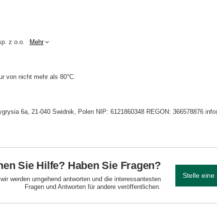
p. z o.o.
Mehr
r von nicht mehr als 80°C.
. Tygrysia 6a, 21-040 Świdnik, Polen NIP: 6121860348 REGON: 366578876 inf
en Sie Hilfe? Haben Sie Fragen?
Stelle eine
d wir werden umgehend antworten und die interessantesten
Fragen und Antworten für andere veröffentlichen.