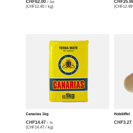
CHF62.00
CHF25.9
/
Set
(CHF12.40 / kg)
(CHF12.99 
Canarias 1kg
Holzlöffel
CHF14.47
CHF3.27
/
St.
(CHF14.47 / kg)