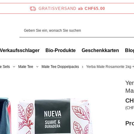
GRATISVERSAND
ab CHF65.00
Verkaufsschlager
Bio-Produkte
Geschenkkarten
Blo
e Sets
Mate Tee
Mate Tee Doppelpacks
Yerba Mate Rosamonte 1kg +
Ye
Ma
CH
(CHF
Pr