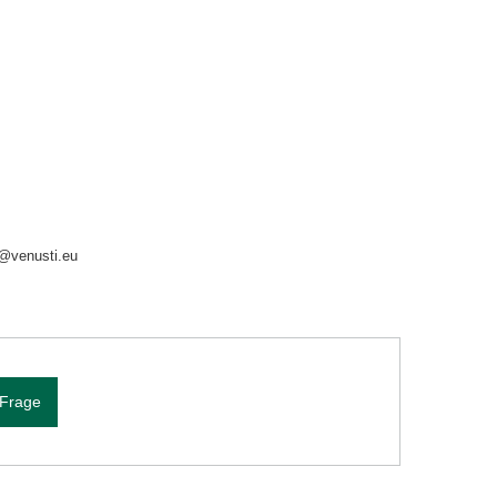
o@venusti.eu
 Frage