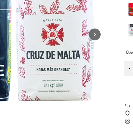
Übe
-