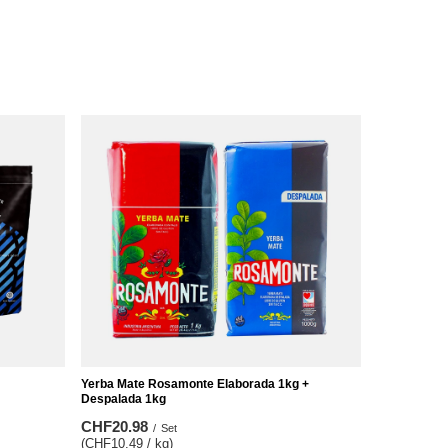
Yerba Mate Rosamonte Elaborada 1kg +
Despalada 1kg
CHF20.98
/
Set
(CHF10.49 / kg)