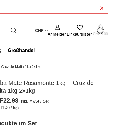
CHF
Anmelden
Einkaufslisten
CHF0.00
g
Großhandel
 Cruz de Malta 1kg 2x1kg
rba Mate Rosamonte 1kg + Cruz de
lta 1kg 2x1kg
F22.98
inkl. MwSt
/
Set
11.49 / kg)
odukte im Set