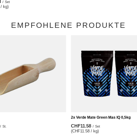
8
/
Set
/ kg)
EMPFOHLENE PRODUKTE
2x Verde Mate Green Mas IQ 0,5kg
CHF11.58
/
St.
/
Set
(CHF11.58 / kg)