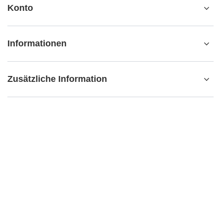
Konto
Informationen
Zusätzliche Information
kontakt@matemundo.ch
MateMundo.ch
,
Ostrowskiego 9/129
,
53-238
Breslau (Polen)
Im Shop präsentieren wir die Bruttopreise (inkl. MwSt.).
Mehrwertsteuersätze für inländische Verbraucher:
Schweiz
.