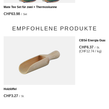
Mate Tee Set für zwei + Thermoskanne
CHF63.98
/
Set
EMPFOHLENE PRODUKTE
CBSé Energia Guaran
CHF6.37
/
St.
(CHF12.74 / kg)
Holzlöffel
CHF3.27
/
St.