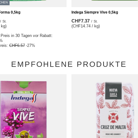
CHEN
Forma 0,5kg
Indega Siempre Vive 0,5kg
CHF7.37
/
St.
/
St.
 kg)
(CHF14.74 / kg)
 Preis in 30 Tagen vor Rabatt:
%
reis:
CHF6.57
-27%
EMPFOHLENE PRODUKTE