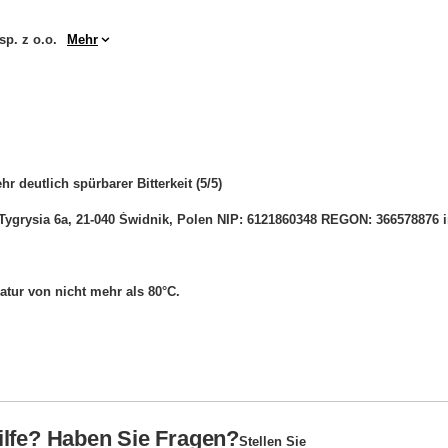
sp. z o.o.
Mehr
hr deutlich spürbarer Bitterkeit (5/5)
l. Tygrysia 6a, 21-040 Świdnik, Polen NIP: 6121860348 REGON: 366578876
tur von nicht mehr als 80°C.
ilfe? Haben Sie Fragen?
Stellen Sie