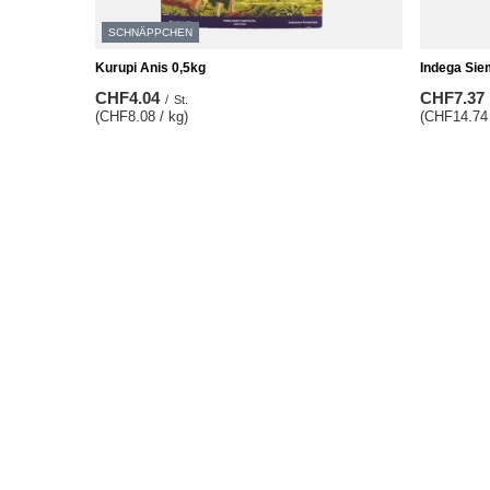
SCHNÄPPCHEN
Kurupi Anis 0,5kg
Indega Sie
CHF4.04
CHF7.37
/
St.
(CHF8.08 / kg)
(CHF14.74 
Niedrigster Preis in 30 Tagen vor Rabatt:
CHF3.99
+1%
Normaler Preis:
CHF5.77
-30%
BESTELLUNGEN
Konto
Bestellungsstatus
Registrie
Track-Paket
Warenkor
Ich möchte die Ware reklamieren
Einkaufsli
Ich möchte die Ware zurückgeben
Liste der