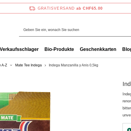
GRATISVERSAND
ab CHF65.00
Verkaufsschlager
Bio-Produkte
Geschenkkarten
Blo
e A-Z
Mate Tee Indega
Indega Manzanilla y Anis 0,5kg
Ind
Inde
reno
bitt
unve