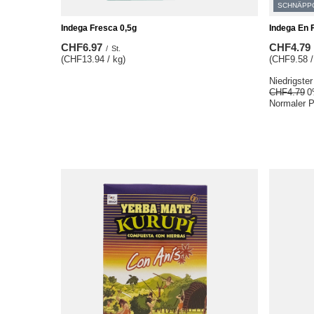
SCHNÄPP
Indega Fresca 0,5g
Indega En 
CHF6.97
CHF4.79
/
St.
(CHF13.94 / kg)
(CHF9.58 /
Niedrigster
CHF4.79
0
Normaler P