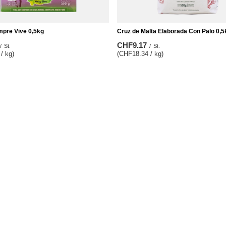
mpre Vive 0,5kg
Cruz de Malta Elaborada Con Palo 0,5
CHF9.17
/
St.
/
St.
/ kg)
(CHF18.34 / kg)
Informationen
ren
Impressum
b
Versand
sten
Zahlungsbedingungen
 gekauften Waren
AGB