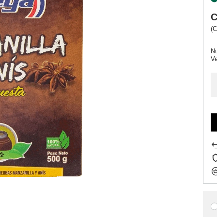
C
(C
Nu
V