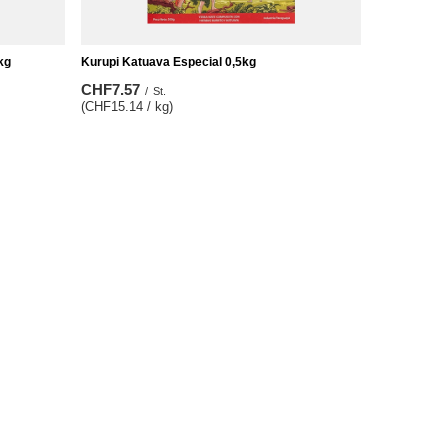
kg
Kurupi Katuava Especial 0,5kg
CHF7.57
/
St.
(CHF15.14 / kg)
Zusätzliche Information
Kontakt
Sitemap
Suchwerkzeug
Grosshandel Mate Tee