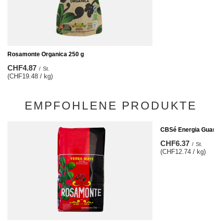
Rosamonte Organica 250 g
CHF4.87
/
St.
(CHF19.48 / kg)
EMPFOHLENE PRODUKTE
CBSé Energia Guaran
CHF6.37
/
St.
(CHF12.74 / kg)