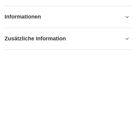
Informationen
Zusätzliche Information
kontakt@matemundo.ch
MateMundo.ch
,
Ostrowskiego 9/129
,
53-238
Breslau (Polen)
Im Shop präsentieren wir die Bruttopreise (inkl. MwSt.).
Mehrwertsteuersätze für inländische Verbraucher:
Schweiz
.
Venusti sp. z o.o. - MateMundo.ch, Ostrowskiego 9/508, 53-238 Breslau
(POLEN), UID-Nr.: DE347534469