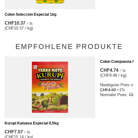
Colon Seleccion Especial 1kg
CHF10.37
/
St.
(CHF10.37 / kg)
EMPFOHLENE PRODUKTE
SCHNÄPPCHEN
Colon Compuesta Men
CHF4.74
/
St.
(CHF9.48 / kg)
Niedrigster Preis in 
CHF4.69
+1%
Normaler Preis:
CHF
Kurupi Katuava Especial 0,5kg
CHF7.57
/
St.
(CHF15.14 / kg)