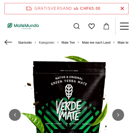
GRATISVERSAND
ab CHF65.00
Startseite
Kategorien
Mate Tee
Mate tee nach Land
Mate tee a