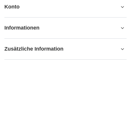
Konto
Informationen
Zusätzliche Information
kontakt@matemundo.ch
MateMundo.ch
,
Ostrowskiego 9/129
,
53-238
Breslau (Polen)
Im Shop präsentieren wir die Bruttopreise (inkl. MwSt.).
Mehrwertsteuersätze für inländische Verbraucher:
Schweiz
.