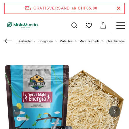
GRATISVERSAND
ab CHF65.00
Startseite
Kategorien
Mate Tee
Mate Tee Sets
Geschenksets