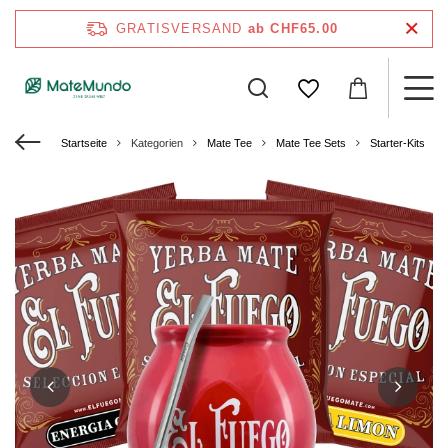
GRATISVERSAND
ab CHF65.00
Startseite
Kategorien
Mate Tee
Mate Tee Sets
Starter-Kits