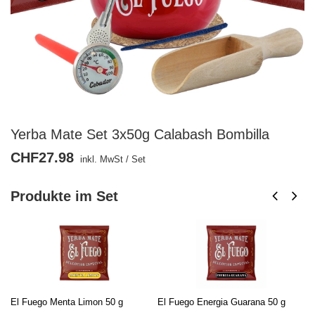
Yerba Mate Set 3x50g Calabash Bombilla
CHF27.98
inkl. MwSt
/
Set
Produkte im Set
El Fuego Menta Limon 50 g
El Fuego Energia Guarana 50 g
El