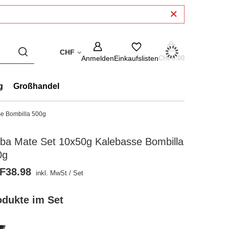
CHF
Anmelden
Einkaufslisten
CHF0.00
g
Großhandel
e Bombilla 500g
rba Mate Set 10x50g Kalebasse Bombilla
0g
F38.98
inkl. MwSt
/
Set
odukte im Set