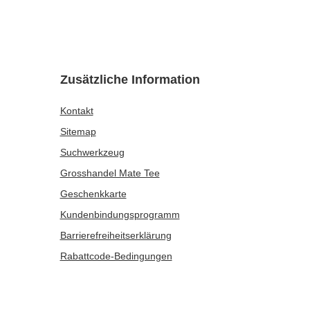
CHF13.98
/
Set
Verde Mate Green Herbal Energy 50 g
CHF2.47
/
St.
(CHF49.40 / kg)