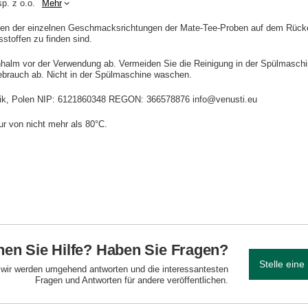
p. z o.o.
Mehr
men der einzelnen Geschmacksrichtungen der Mate-Tee-Proben auf dem Rücken
stoffen zu finden sind.
hhalm vor der Verwendung ab. Vermeiden Sie die Reinigung in der Spülmaschi
ebrauch ab. Nicht in der Spülmaschine waschen.
idnik, Polen NIP: 6121860348 REGON: 366578876 info@venusti.eu
r von nicht mehr als 80°C.
en Sie Hilfe? Haben Sie Fragen?
Stelle eine
d wir werden umgehend antworten und die interessantesten
Fragen und Antworten für andere veröffentlichen.