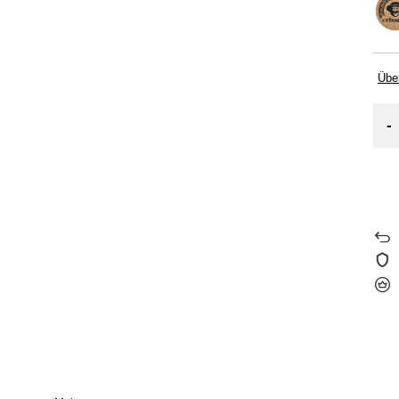
Übe
-