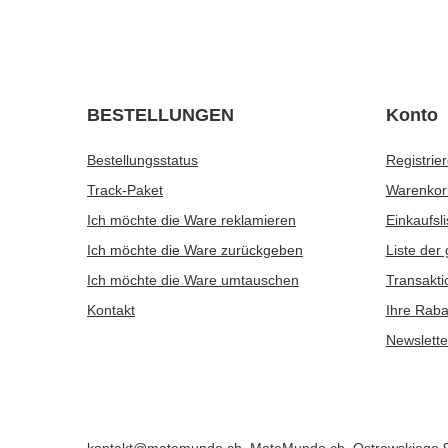
CHF15.98
CHF15.9
/
Set
Holzlöffel
Verde Mate
CHF3.27
CHF6.57
/
St.
(CHF13.14 