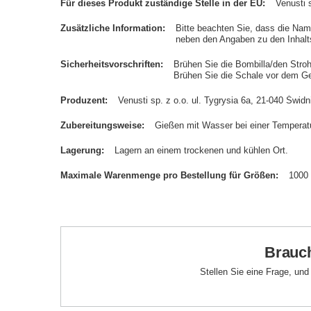
Für dieses Produkt zuständige Stelle in der EU
Venusti s
Zusätzliche Information
Bitte beachten Sie, dass die Na
neben den Angaben zu den Inhalts
Sicherheitsvorschriften
Brühen Sie die Bombilla/den Stro
Brühen Sie die Schale vor dem G
Produzent
Venusti sp. z o.o. ul. Tygrysia 6a, 21-040 Św
Zubereitungsweise
Gießen mit Wasser bei einer Temperatu
Lagerung
Lagern an einem trockenen und kühlen Ort.
Maximale Warenmenge pro Bestellung für Größen
1000
Brauch
Stellen Sie eine Frage, un