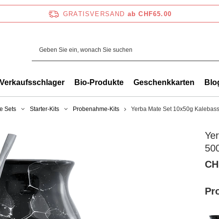
GRATISVERSAND
ab CHF65.00
Verkaufsschlager
Bio-Produkte
Geschenkkarten
Blo
e Sets
Starter-Kits
Probenahme-Kits
Yerba Mate Set 10x50g Kalebass
Ye
50
CH
Pr