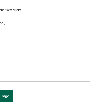
etikett direkt
ne.
 Frage