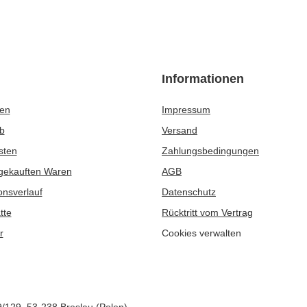
8
CHF13.98
/
Set
/
Set
EMPFOHLENE PRODUKTE
SONDERANGEBOT
 Green Energia Guarana 0,5 kg
Analoges Thermometer
CHF4.46
/
St.
/
St.
/ kg)