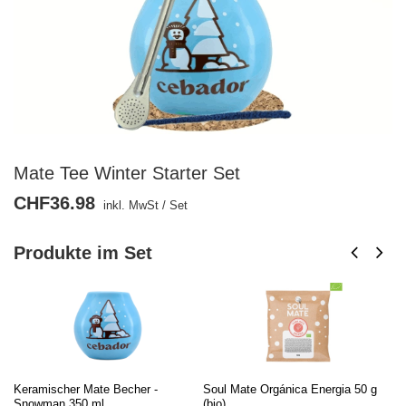
Mate Tee Winter Starter Set
CHF36.98
inkl. MwSt
/
Set
Produkte im Set
Keramischer Mate Becher -
Soul Mate Orgánica Energia 50 g
So
Snowman 350 ml
(bio)
(bi